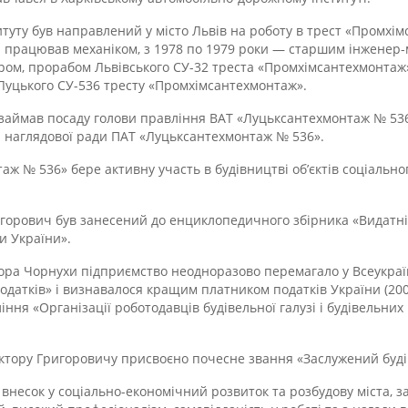
итуту був направлений у місто Львів на роботу в трест «Промхі
ки працював механіком, з 1978 по 1979 роки — старшим
інженер-
ром, прорабом Львівського
СУ-32
треста «Промхімсантехмонтаж»,
Луцького
СУ-536
тресту «Промхімсантехмонтаж».
 займав посаду голови правління ВАТ «Луцьксантехмонтаж № 536»
 наглядової ради ПАТ «Луцьксантехмонтаж № 536».
ж № 536» бере активну участь в будівництві об’єктів соціально
ригорович був занесений до енциклопедичного збірника «Видатні
ки
України».
ора Чорнухи підприємство неодноразово перемагало у Всеукраїн
одатків» і визнавалося кращим платником податків України (2003
ння «Організації роботодавців будівельної галузі і будівельних
Віктору Григоровичу присвоєно почесне звання «Заслужений буді
 внесок у
соціально-економічний
розвиток та розбудову міста, 