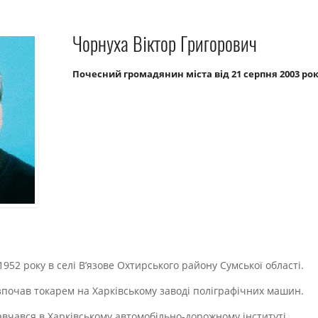
Чорнуха Віктор Григорович
Почесний громадянин міста від 21 серпня 2003 ро
952 року в селі В’язове Охтирського району Сумської області.
зпочав токарем на Харківському заводі поліграфічних машин.
авчався в Харківському
автомобільно-дорожному
інституті.