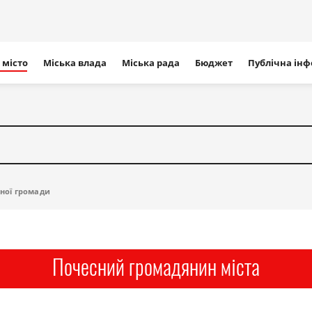
ігація
 місто
Міська влада
Міська рада
Бюджет
Публічна ін
айту
ьної громади
Почесний громадянин міста