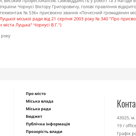
й, високий професіоналізм, самовідданість у роботі та з нагоди
України Чорнусі Віктору Григоровичу, голові правління відкрит
техмонтаж № 536» присвоєно звання «Почесний громадянин мі
Луцької міської ради від 21 серпня 2003 року № 340 "Про присв
міста Луцька" Чорнусі В.Г.")
 року
Про місто
Конта
Міська влада
Міська рада
Бюджет
43025, м
Публічна інформація
19
/
offi
Прозорість влади
Графік р