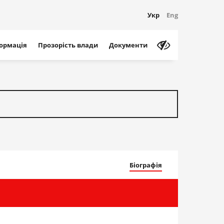
Укр
Eng
формація
Прозорість влади
Документи
Біографія