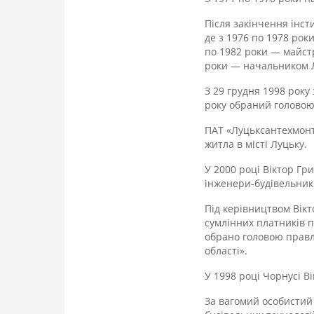
Після закінчення інст
де з 1976 по 1978 ро
по 1982 роки — майст
роки — начальником 
З 29 грудня 1998 року
року обраний головою
ПАТ «Луцьксантехмонта
житла в місті Луцьку.
У 2000 році Віктор Г
інженери-будівельни
Під керівництвом Вікт
сумлінних платників п
обрано головою правлі
області».
У 1998 році Чорнусі 
За вагомий особистий