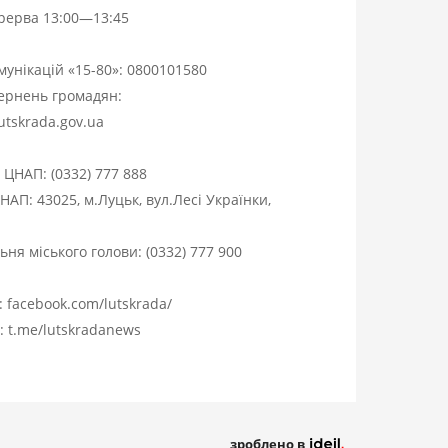
ерерва 13:00—13:45
омунікацій «15-80»:
0800101580
вернень громадян:
utskrada.gov.ua
я ЦНАП:
(0332) 777 888
НАП: 43025, м.Луцьк, вул.Лесі Українки,
ня міського голови:
(0332) 777 900
:
facebook.com/lutskrada/
m:
t.me/lutskradanews
зроблено в