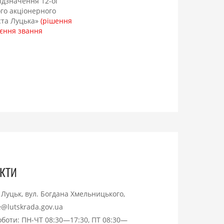
 відзначення
12-ої
ого акціонерного
ста Луцька»
(рішення
оєння звання
кти
. Луцьк, вул. Богдана Хмельницького,
ce@lutskrada.gov.ua
оботи: ПН-ЧТ 08:30—17:30, ПТ 08:30—