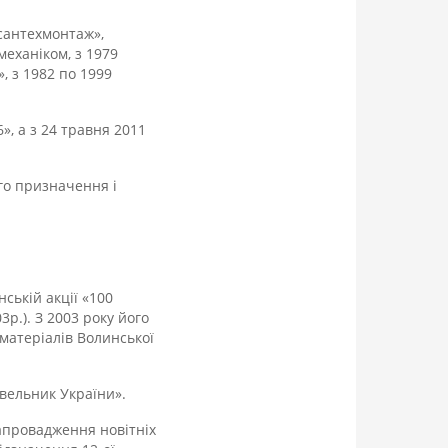
мсантехмонтаж»,
механіком
, з 1979
 з 1982 по 1999
, а з 24 травня 2011
го призначення і
ській акції «100
р.). З 2003 року його
 матеріалів Волинської
вельник України».
запровадження новітніх