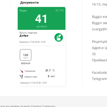
Документи
16:15, п
Відділ к
Відділ з
scargy@l
Рецепці
Адреса Ц
35
Приймаль
Facebook
Telegra
щені на умовах ліцензії Creative Commons