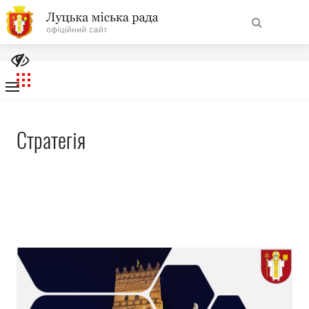
Культура
На
Агропромисловий комплекс міської територіальної
Знайти
головну
громади
Перелік податкових агентів, які здійснюють справляння
туристичного збору на території Луцької МТГ
Навігація
Про місто
Стратегія
сайту
Міська влада
Міська рада
Бюджет
Публічна інформація