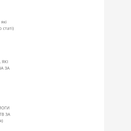
 які
 статі)
 ЯКІ
А ЗА
МОГИ
В ЗА
я)