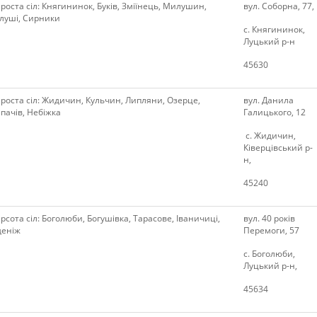
роста сіл: Княгининок, Буків, Зміїнець, Милушин,
вул. Соборна, 77,
луші, Сирники
с. Княгининок,
Луцький р-н
45630
роста сіл: Жидичин, Кульчин, Липляни, Озерце,
вул. Данила
пачів, Небіжка
Галицького, 12
с. Жидичин,
Ківерцівський р-
н,
45240
рсота сіл: Боголюби, Богушівка, Тарасове, Іваничиці,
вул. 40 років
деніж
Перемоги, 57
с. Боголюби,
Луцький р-н,
45634