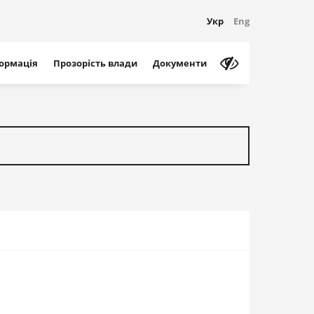
Укр
Eng
формація
Прозорість влади
Документи