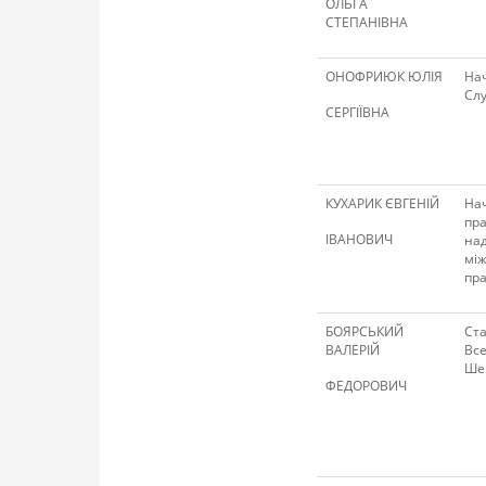
ОЛЬГА
СТЕПАНІВНА
ОНОФРИЮК ЮЛІЯ
Нач
Слу
СЕРГІЇВНА
КУХАРИК ЄВГЕНІЙ
Нач
пра
ІВАНОВИЧ
над
між
пр
БОЯРСЬКИЙ
Ста
ВАЛЕРІЙ
Все
Шеп
ФЕДОРОВИЧ