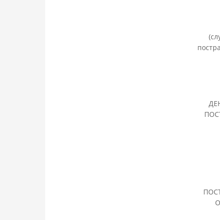
(сл
постра
ДЕН
ПОС
МОБ
ПОС
О