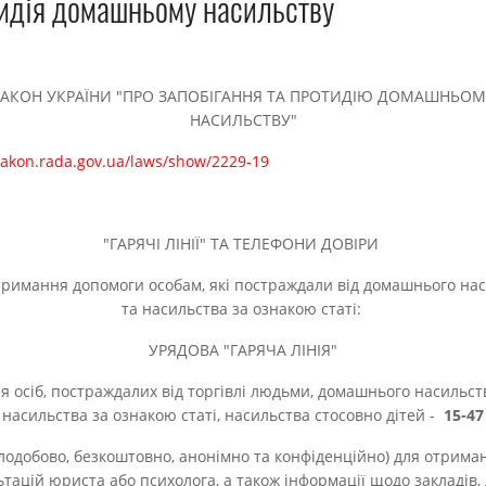
идія домашньому насильству
ЗАКОН УКРАЇНИ "ПРО ЗАПОБІГАННЯ ТА ПРОТИДІЮ ДОМАШНЬОМ
НАСИЛЬСТВУ"
/zakon.rada.gov.ua/laws/show/2229-19
"ГАРЯЧІ ЛІНІЇ" ТА ТЕЛЕФОНИ ДОВІРИ
римання допомоги особам, які постраждали від домашнього на
та насильства за ознакою статі:
УРЯДОВА "ГАРЯЧА ЛІНІЯ"
я осіб, постраждалих від торгівлі людьми, домашнього насильст
насильства за ознакою статі, насильства стосовно дітей -
15-47
ілодобово, безкоштовно, анонімно та конфіденційно) для отрима
ьтацій юриста або психолога, а також інформації щодо закладів, 