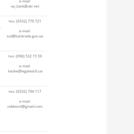
e-mail:
uo_lutsk@ukr.net
тел. (0332) 770 721
,
e-mail:
ssd@lutskrada.gov.ua
тел. (096) 532 15 59
e-mail:
lutske@legalaid.lt.ua
тел. (0332) 794 117
e-mail:
zabborol@gmail.com