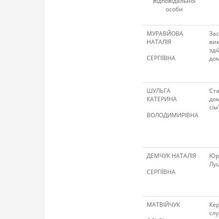
відповідальної
особи
МУРАВЙОВА
Зас
НАТАЛІЯ
вик
зді
СЕРГІЇВНА
дом
ШУЛЬГА
Ста
КАТЕРИНА
дом
сім
ВОЛОДИМИРІВНА
ДЕМЧУК НАТАЛІЯ
Юри
Луц
СЕРГІЇВНА
МАТВІЙЧУК
Кер
слу