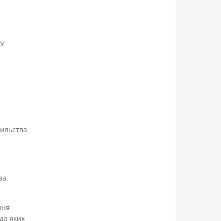
У
сильства
ва,
ння
до яких