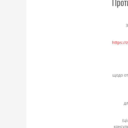
Прот
https:/
щодо от
дл
(ц
консул