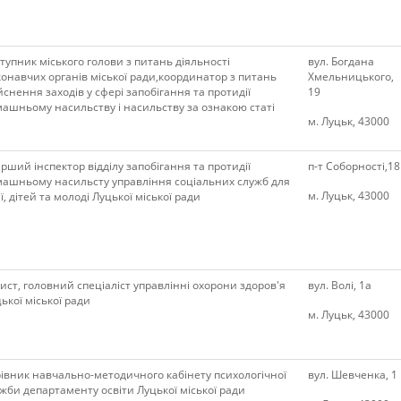
тупник міського голови з питань діяльності
вул. Богдана
онавчих органів міської ради,координатор з питань
Хмельницького,
йснення заходів у сфері запобігання та протидії
19
ашньому насильству і насильству за ознакою статі
м. Луцьк, 43000
рший інспектор відділу запобігання та протидії
п-т Соборності,18
ашньому насильсту управління соціальних служб для
м. Луцьк, 43000
'ї, дітей та молоді Луцької міської ради
ст, головний спеціаліст управлінні охорони здоров'я
вул. Волі, 1а
ької міської ради
м. Луцьк, 43000
івник навчально-методичного кабінету психологічної
вул. Шевченка, 1
жби департаменту освіти Луцької міської ради