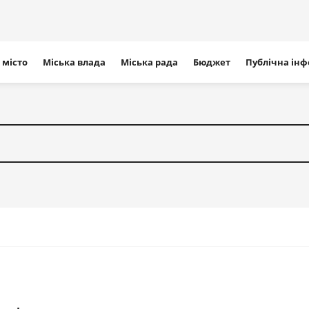
ігація
 місто
Міська влада
Міська рада
Бюджет
Публічна ін
айту