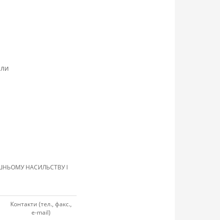
али
АШНЬОМУ НАСИЛЬСТВУ І
Контакти (тел., факс.,
e-mail)