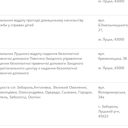
м. Луцьк, 43000
альник відділу протидії домашньому насильству
вул.
жби у справах дітей
Б.Хмельницького
21,
м. Луцьк, 43000
альник Луцького відділу надання безоплатної
вул.
вничої допомоги Північно-Західного управління
Кременецька, 38
ання безоплатної правничої допомоги Західного
м. Луцьк, 43000
регіонального центру з надання безоплатної
авничої допомоги
роста сіл: Забороль,Антонівка, Великий Омеляник,
вул.
володівка, Олександрівка, Одеради, Сьомаки, Городок,
Володимирська,
ель, Заболотці, Охотин
34а
с. Забороль,
Луцький р-н,
45623