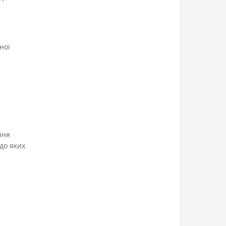
ної
ння
до яких