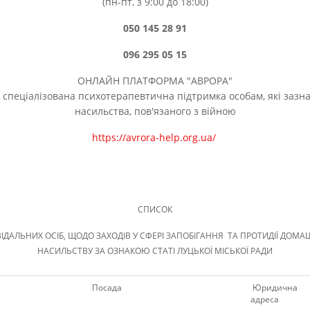
(пн-пт, з 9:00 до 18:00)
050 145 28 91
096 295 05 15
ОНЛАЙН ПЛАТФОРМА "АВРОРА"
 спеціалізована психотерапевтична підтримка особам, які зазн
насильства, пов'язаного з війною
https://avrora-help.org.ua/
СПИСОК
ДАЛЬНИХ ОСІБ, ЩОДО ЗАХОДІВ У СФЕРІ ЗАПОБІГАННЯ ТА ПРОТИДІЇ ДОМ
НАСИЛЬСТВУ ЗА ОЗНАКОЮ СТАТІ ЛУЦЬКОЇ МІСЬКОЇ РАДИ
Посада
Юридична
адреса