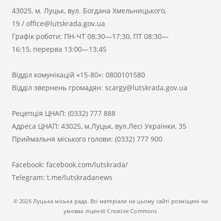
43025, м. Луцьк, вул. Богдана Хмельницького,
19
/
office@lutskrada.gov.ua
Графік роботи: ПН-ЧТ 08:30—17:30, ПТ 08:30—
16:15, перерва 13:00—13:45
Відділ комунікацій «15-80»:
0800101580
Відділ звернень громадян:
scargy@lutskrada.gov.ua
Рецепція ЦНАП:
(0332) 777 888
Адреса ЦНАП: 43025, м.Луцьк, вул.Лесі Українки, 35
Приймальня міського голови:
(0332) 777 900
Facebook:
facebook.com/lutskrada/
Telegram:
t.me/lutskradanews
© 2026 Луцька міська рада. Всі матеріали на цьому сайті розміщені на
умовах ліцензії Creative Commons