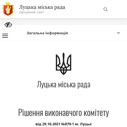
На
Знайти
головну
Загальна інформація
Навігація
Про місто
сайту
Міська влада
Луцька міська рада
Міська рада
Бюджет
Рішення виконавчого комітету
Публічна інформація
від 29.10.2021 №879-1 м. Луцьк